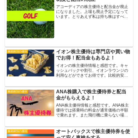
アコーディアの株主優待と配当金が廃止
になりました。上場も廃止予定になって
います。とりあえず私は持ち株はすべて
売却しました。このように株主優待や配
当は状況によって変わるので勉強になり
ます。
イオン株主優待は専門店や買い物
株銘柄別の優待
でお得！配当金もあるよ！
イオンの株主優待情報と感想です。キャ
ッシュバックや割引、イオンラウンジの
利用などができてお得です。比較的安い
値段で株を購入できるのでイオンの利用
が多い方には特におすすめです。さらに
配当金までもらえてお得ですよ♪イオンの
ANA株購入で株主優待券と配当
株銘柄別の優待
株主優待制度企業HPで...
金がもらえるよ！
ANA株主優待情報と感想です。ANA株主
優待では搭乗時の料金が通常価格の半額
で乗れます。また飛行機に乗らない場合
は優待券を金券ショップなどで売ること
ができるため非常にお得な株です。配当
金や株主優待の情報も記載しています。
オートバックスで株主優待券を使
株銘柄別の優待
ANAの株は株主優待...
って安く車検をする