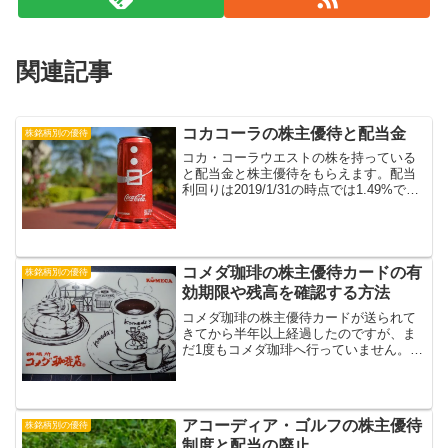
関連記事
コカコーラの株主優待と配当金
株銘柄別の優待
コカ・コーラウエストの株を持っている
と配当金と株主優待をもらえます。配当
利回りは2019/1/31の時点では1.49%で
す。権利確定は12月末で3月20日の週に、
株主優待の通知書が届きました。
コメダ珈琲の株主優待カードの有
株銘柄別の優待
効期限や残高を確認する方法
コメダ珈琲の株主優待カードが送られて
きてから半年以上経過したのですが、ま
だ1度もコメダ珈琲へ行っていません。先
日2回目の優待としてチャージされた案内
が届いたのですが、そもそもチャージさ
れている金額は調べる方法があるの？と
思い調べてみました。意外と簡単に調べ
アコーディア・ゴルフの株主優待
株銘柄別の優待
ることができたのでまとめておきます。
制度と配当の廃止