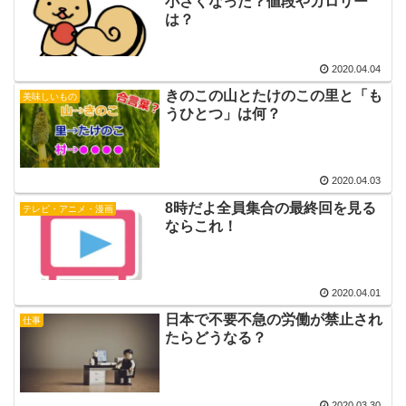
小さくなった？値段やカロリー
は？
2020.04.04
きのこの山とたけのこの里と「も
美味しいもの
うひとつ」は何？
2020.04.03
8時だよ全員集合の最終回を見る
テレビ・アニメ・漫画
ならこれ！
2020.04.01
日本で不要不急の労働が禁止され
仕事
たらどうなる？
2020.03.30