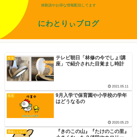
体験談やお得な情報配信してます
にわとりぃブログ
テレビ朝日「林修の今でしょ!講
生活
座」で紹介された目覚まし時計
2021.05.11
9月入学で保育園や小学校の学年
生活
はどうなるの
2020.05.23
『きのこの山』『たけのこの里』
美味しいもの