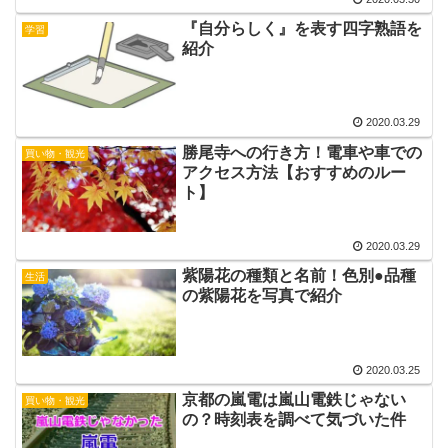
『自分らしく』を表す四字熟語を
学習
紹介
2020.03.29
勝尾寺への行き方！電車や車での
買い物・観光
アクセス方法【おすすめのルー
ト】
2020.03.29
紫陽花の種類と名前！色別●品種
生活
の紫陽花を写真で紹介
2020.03.25
京都の嵐電は嵐山電鉄じゃない
買い物・観光
の？時刻表を調べて気づいた件