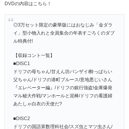
DVDの内容はこちら！
◎3万セット限定の豪華版にはおなじみ「金ダラ
イ」型小物入れと全員集合の年表すごろくのダブ
ル特典付!
【収録コント一覧】
■DISC1
ドリフの母ちゃん!甘えん坊バンザイ/酔っぱらい
父ちゃん/ドリフの港町ブルース/意地悪じいさん
『エレベーター編』/ドリフの銀行強盗!金庫爆発
マル秘大作戦/マンホールと泥棒/ドリフの看護婦
あたしゃ白衣の天使だ?
■DISC2
ドリフの国語算数理科社会/スズ虫とマツ虫さん/