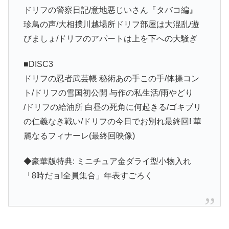
ドリフの警察日記/意地悪じいさん『タバコ編』
珍鳥の声/大相撲川越場所ドリフ部屋は大混乱/遊
びましょ/ドリフのアパートは上を下への大騒ぎ
■DISC3
ドリフの忍者武芸帳 秘術あの手この手/体操コン
ト/ドリフの雪国初公開 与作の私生活/雨やどり
/ドリフの給油所 白昼の死角に何起きる/ゴキブリ
の仁義なき戦い/ドリフの今日でお別れ最終回! 華
麗なるフィナーレ(最終回映像)
◆豪華版特典: ミニチュア金ダライ型小物入れ
「8時だョ!全員集合」年表すごろく