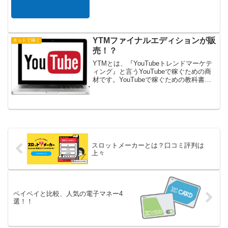
ューします。
YTMファイナルエディションが販
ネットで稼ぐ
売！？
YTMとは、『YouTubeトレンドマーケテ
ィング』と言うYouTubeで稼ぐための商
材です。YouTubeで稼ぐための教科書の
最新版がYTM Final Edition（ファイナル
エディション）です。主催者はバナナデ
スクさんでインターネットで稼ぐ事に興
味がある方は一度は聞いたことがあるか
も知れませんね。
スロットメーカーとは？口コミ評判は
上々
ペイペイと比較、人気の電子マネー4
選！！