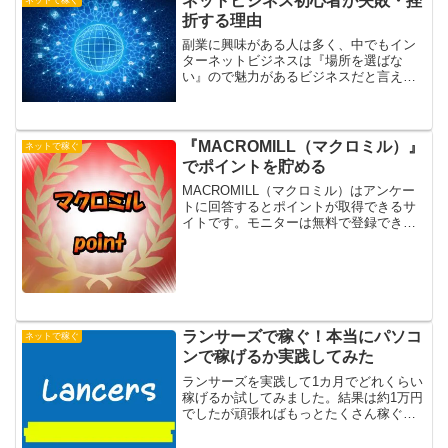
ネットビジネス初心者が失敗・挫
アプリが皆さんにとって使...
折する理由
副業に興味がある人は多く、中でもイン
ターネットビジネスは『場所を選ばな
い』ので魅力があるビジネスだと言えま
す。その一方、ネットビジネスの初心者
が失敗・挫折する人も多いのが現状で
す。なぜ失敗・挫折するのかその理由
は！！
『MACROMILL（マクロミル）』
ネットで稼ぐ
でポイントを貯める
MACROMILL（マクロミル）はアンケー
トに回答するとポイントが取得できるサ
イトです。モニターは無料で登録できま
す。ポイントは換金や商品と交換ができ
指定銀行において手数料は無料です。
ランサーズで稼ぐ！本当にパソコ
ネットで稼ぐ
ンで稼げるか実践してみた
ランサーズを実践して1カ月でどれくらい
稼げるか試してみました。結果は約1万円
でしたが頑張ればもっとたくさん稼ぐこ
とができると確信しました。ネットでも
十分利益を上げることができるのでレビ