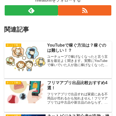
niwatoriliをフォローする
関連記事
YouTubeで稼ぐ方法は？稼ぐの
ネットで稼ぐ
は難しい！？
ユーチューブで稼げなくなったと言う言
葉を最近よく聞きます。実際にYouTube
で稼いでいた人が急に稼げなくなったの
はある共通点があります。そして過去に
ユーチューバ―として活躍した人の今の
現状はと言うと・・・。
フリマアプリ出品比較おすすめ4
ネットで稼ぐ
選！
フリマアプリで出品すれば家庭にある不
用品が売れるかも知れません！フリマア
プリでは中古品や新古品のみならず、新
品も販売されることがあり、個人間での
取引の幅を広げています。新品出品はも
らい物で使わない物ですよ。どのフリマ
ネットで稼ぐ