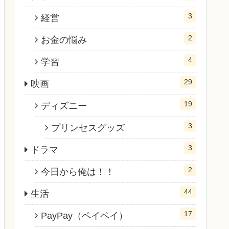
3
経営
2
お金の悩み
4
学習
29
映画
19
ディズニー
3
プリンセスグッズ
3
ドラマ
2
今日から俺は！！
44
生活
17
PayPay（ペイペイ）