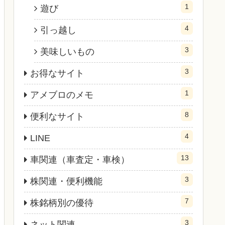
1
遊び
4
引っ越し
3
美味しいもの
3
お得なサイト
1
アメブロのメモ
8
便利なサイト
4
LINE
13
車関連（車査定・車検）
3
株関連・便利機能
7
株銘柄別の優待
3
ネット関連